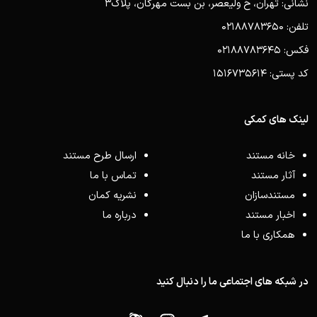
نشانی: تهران، خ ولیعصر، بن بست مهرگان، پلاک3
تلفن: 02188783650
فکس: 02188783645
کد پستی: 1516735614
لینک های کمکی
خانه مستند
ارسال طرح مستند
آثار مستند
تماس با ما
مستندسازان
نشریه کمان
اخبار مستند
درباره ما
همکاری با ما
در شبکه های اجتماعی ما را دنبال کنید