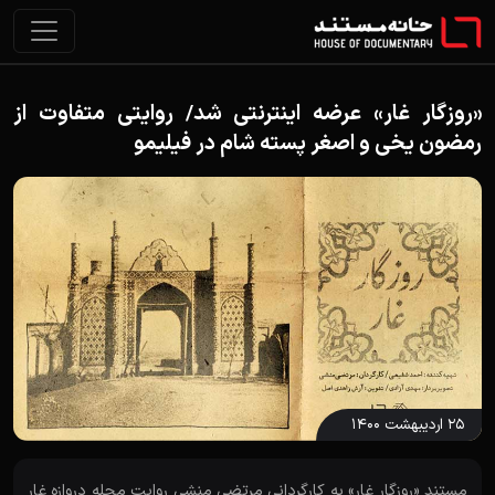
«روزگار غار» عرضه اینترنتی شد/ روایتی متفاوت از
رمضون یخی و اصغر پسته شام در فیلیمو
۲۵ اردیبهشت ۱۴۰۰
مستند «روزگار غار» به کارگردانی مرتضی منشی روایت محله دروازه غار