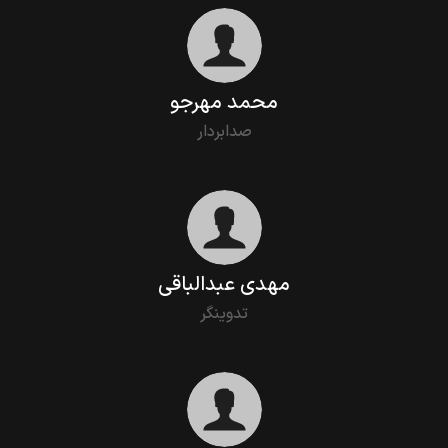
محمد مهرجو
صدابردار
مهدی عبدالباقی
تدوینگر